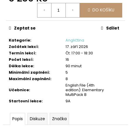
č
Měrná
u
DO KOŠÍKU
cena:
j
e
m
Zeptat se
Sdílet
e
Kategorie
:
Angličtina
Začátek lekcí
:
17. září 2026
ANGLIČTINA:
Termín lekcí
:
Čt: 17:00 - 18:30
KONVERZACE
Počet lekcí
:
16
PRO
MÍRNĚ
Délka lekce
:
90 minut
POKROČILÉ
Minimální zaplnění
:
5
3
Maximální zaplnění
:
8
230
English File (4th
Kč
Učebnice
:
edition): Elementary
MultiPack B
Startovní lekce
:
9A
Popis
Diskuze
Značka