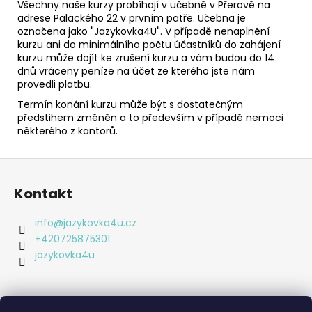
Všechny naše kurzy probíhají v učebně v Přerově na
adrese Palackého 22 v prvním patře. Učebna je
označena jako "Jazykovka4U". V případě nenaplnění
kurzu ani do minimálního počtu účastníků do zahájení
kurzu může dojít ke zrušení kurzu a vám budou do 14
dnů vráceny peníze na účet ze kterého jste nám
provedli platbu.
Termín konání kurzu může být s dostatečným
předstihem změněn a to především v případě nemoci
některého z kantorů.
Z
á
Kontakt
p
a
info
@
jazykovka4u.cz
t
+420725875301
í
jazykovka4u