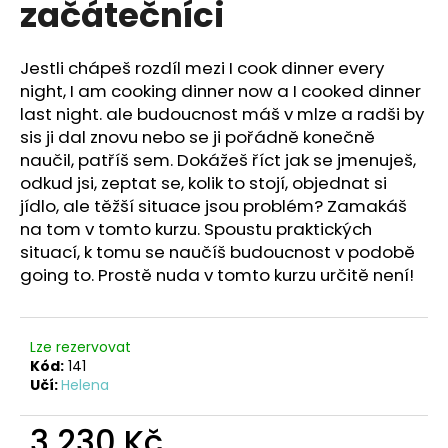
začátečníci
a
j
Jestli chápeš rozdíl mezi I cook dinner every
í
night, I am cooking dinner now a I cooked dinner
t
last night. ale budoucnost máš v mlze a radši by
?
sis ji dal znovu nebo se ji pořádně konečně
naučil, patříš sem. Dokážeš říct jak se jmenuješ,
odkud jsi, zeptat se, kolik to stojí, objednat si
jídlo, ale těžší situace jsou problém? Zamakáš
na tom v tomto kurzu. Spoustu praktických
HLEDAT
situací, k tomu se naučíš budoucnost v podobě
going to. Prostě nuda v tomto kurzu určitě není!
D
o
Lze rezervovat
p
Kód:
141
o
Učí:
Helena
r
u
3 230 Kč