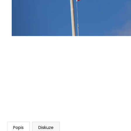
ANGLIČTINA: KONVERZACE PRO MÍRNĚ
POKROČILÉ
3 230 Kč
Popis
Diskuze