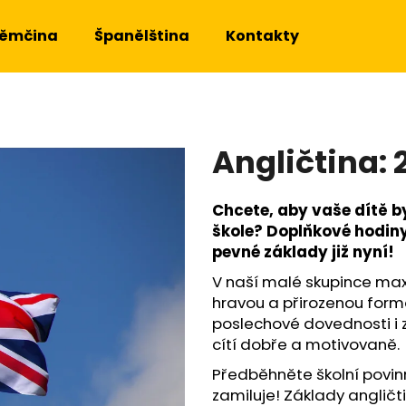
ěmčina
Španělština
Kontakty
Co potřebujete najít?
Angličtina: 2
HLEDAT
Chcete, aby vaše dítě by
škole? Doplňkové hodiny 
Doporučujeme
pevné základy již nyní!
V naší malé skupince maxi
hravou a přirozenou form
poslechové dovednosti i z
cítí dobře a motivovaně.
Předběhněte školní povinn
zamiluje! Základy angličti