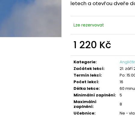
ANGLIČTINA: KONVERZACE PRO
ANGLIČTINA: ST
letech a otevřou dveře d
STŘEDOŠKOLÁKY
3 230 Kč
2 440 Kč
Lze rezervovat
1 220 Kč
Měrná
cena:
Kategorie
:
Angličt
Začátek lekcí
:
21. září
Termín lekcí
:
Po: 15:0
Počet lekcí
:
16
Délka lekce
:
60 minu
Minimální zaplnění
:
5
Maximální
8
zaplnění
:
Učebnice
:
Ne - vla