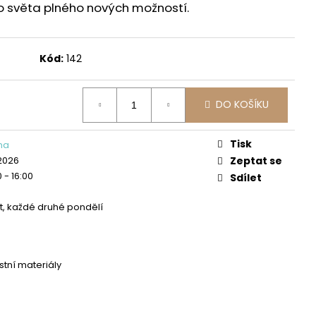
ŘEDNĚ POKROČILÍ
o světa plného nových možností.
Kód:
142
DO KOŠÍKU
Tisk
ina
 2026
Zeptat se
0 - 16:00
Sdílet
t, každé druhé pondělí
stní materiály