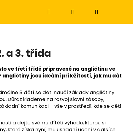
Hledat
Přihlášení
Nákupní
košík
. a 3. třída
lo ve třetí třídě připravené na angličtinu ve
angličtiny jsou ideální příležitostí, jak mu dát
málně 8 dětí se děti naučí základy angličtiny
ou. Důraz klademe na rozvoj slovní zásoby,
ákladní komunikaci – vše v prostředí, kde se děti
Následující
osti a dejte svému dítěti výhodu, kterou si
ny, které získá nyní, mu usnadní učení v dalších