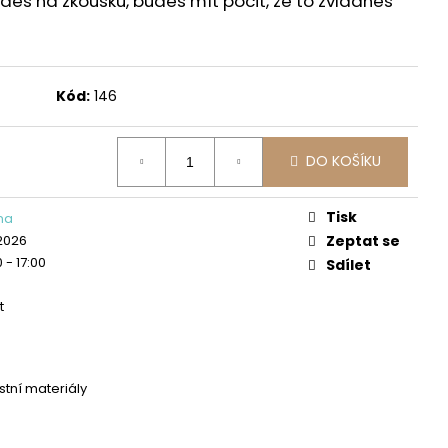
jdeš na zkoušku, budeš mít pocit, že to zvládneš
ŘEDNĚ POKROČILÍ
Kód:
146
DO KOŠÍKU
Tisk
ina
 2026
Zeptat se
0 - 17:00
Sdílet
t
stní materiály