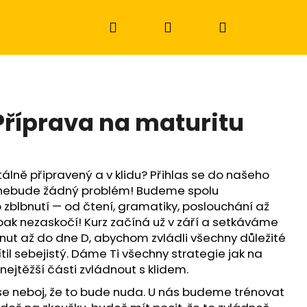
Hledat
Přihlášení
Nákupní
košík
Příprava na maturitu
álně připravený a v klidu? Přihlas se do našeho
e nebude žádný problém! Budeme spolu
zblbnutí — od čtení, gramatiky, poslouchání až
 pak nezaskočí! Kurz začíná už v září a setkáváme
nut až do dne D, abychom zvládli všechny důležité
ítil sebejistý. Dáme Ti všechny strategie jak na
Následující
 nejtěžší části zvládnout s klidem.
 se neboj, že to bude nuda. U nás budeme trénovat