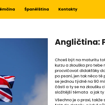
ěmčina
Španělština
Kontakty
Co potřebujete najít?
Angličtina: 
HLEDAT
Chceš být na maturitu tot
Doporučujeme
kurzu a zkouška pro teb
procvičovat didakťáky do 
po psaní, jen tak něco tě
se jednou týdně na 90 mi
části a ty se na zkoušku c
složitější témata a jak ty
Všechno je o praxi, takže