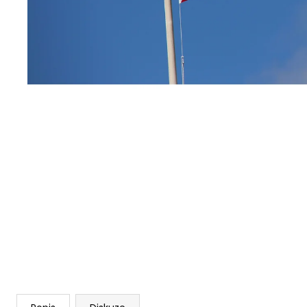
ANGLIČTINA: ŠKOLÁCI 5., 6. TŘÍDA
2 440 Kč