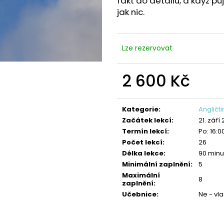
fakt do detailu, a když pů
ANGLIČTINA: KONVERZACE PRO
ANGLIČTINA: ST
STŘEDOŠKOLÁKY
jak nic.
3 230 Kč
2 440 Kč
Lze rezervovat
2 600 Kč
Měrná
cena:
Kategorie
:
Angličt
Začátek lekcí
:
21. září
Termín lekcí
:
Po: 16:0
Počet lekcí
:
26
Délka lekce
:
90 minu
Minimální zaplnění
:
5
Maximální
8
zaplnění
:
Učebnice
:
Ne - vla