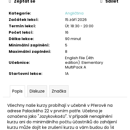
č
Zeptat se
Sdílet
u
j
Kategorie
:
Angličtina
e
Začátek lekcí
:
15.září 2026
m
Termín lekcí
:
Út: 18:30 - 20:00
e
Počet lekcí
:
16
Délka lekce
:
90 minut
Minimální zaplnění
:
5
ANGLIČTINA:
Maximální zaplnění
:
8
STŘEDNĚ
English File (4th
POKROČILÍ
Učebnice
:
edition): Elementary
3
MultiPack A
230
Startovní lekce
:
1A
Kč
Popis
Diskuze
Značka
Všechny naše kurzy probíhají v učebně v Přerově na
adrese Palackého 22 v prvním patře. Učebna je
označena jako "Jazykovka4U". V případě nenaplnění
kurzu ani do minimálního počtu účastníků do zahájení
kurzu může dojít ke zrušení kurzu a vám budou do 14