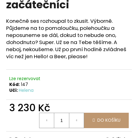
začátečníci
a
j
Konečně ses rozhoupal to zkusit. Výborně.
í
Půjdeme na to pomaloučku, polehoučku a
t
neposuneme se dál, dokud to nebude ono,
?
dohodnuto? Super. Už se na Tebe těšíme. A
neboj, nekoušeme. Už po první hodině zvládneš
víc než jen Hello! a Beer, please!
HLEDAT
Lze rezervovat
Kód:
147
Učí:
Helena
D
3 230 Kč
o
p
Měrná
o
DO KOŠÍKU
cena:
r
u