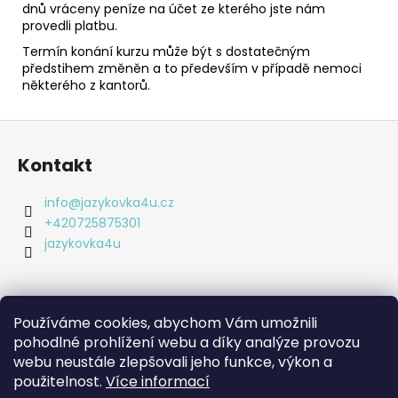
dnů vráceny peníze na účet ze kterého jste nám
provedli platbu.
Termín konání kurzu může být s dostatečným
předstihem změněn a to především v případě nemoci
některého z kantorů.
Z
á
Kontakt
p
a
info
@
jazykovka4u.cz
t
+420725875301
í
jazykovka4u
Používáme cookies, abychom Vám umožnili
Informace pro vás
pohodlné prohlížení webu a díky analýze provozu
webu neustále zlepšovali jeho funkce, výkon a
Obchodní podmínky
použitelnost.
Více informací
Podmínky ochrany osobních údajů