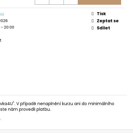
ŘEDNĚ POKROČILÍ
Tisk
ina
 2026
Zeptat se
0 - 20:00
Sdílet
t
ovka4U". V případě nenaplnění kurzu ani do minimálního
ste nám provedli platbu.
.