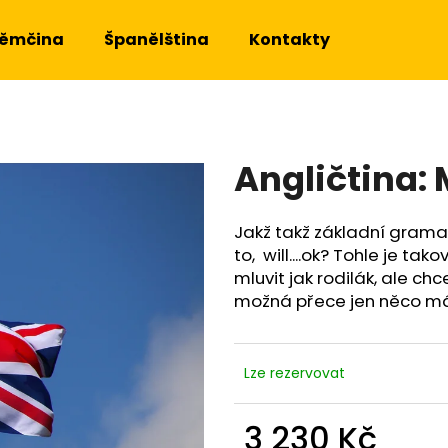
ěmčina
Španělština
Kontakty
Co potřebujete najít?
Angličtina: 
HLEDAT
Jakž takž základní gramat
to, will....ok? Tohle je ta
Doporučujeme
mluvit jak rodilák, ale ch
možná přece jen něco málo
Lze rezervovat
3 230 Kč