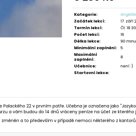
ANGLIČTINA: KONVERZACE PRO
ANGLIČTINA: ST
Měrná
STŘEDOŠKOLÁKY
3 230 Kč
cena:
2 440 Kč
Kategorie
:
Angličt
Začátek lekcí
:
17. září
Termín lekcí
:
Čt: 18:3
Počet lekcí
:
16
Délka lekce
:
90 minu
Minimální zaplnění
:
5
Maximální
8
zaplnění
:
Učebnice
:
není :)
Startovní lekce
:
e Palackého 22 v prvním patře. Učebna je označena jako "Jazyk
kurzu a vám budou do 14 dnů vráceny peníze na účet ze kterého j
 změněn a to především v případě nemoci některého z kantorů