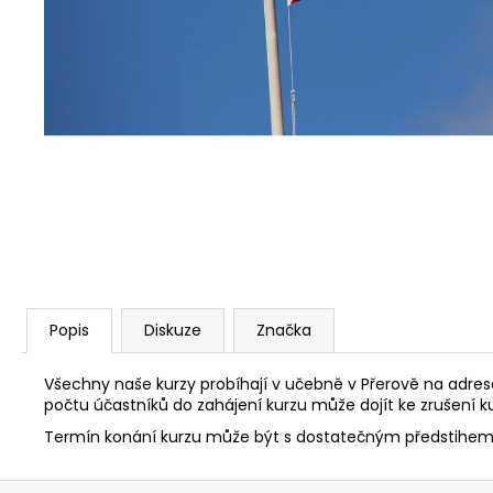
ANGLIČTINA: ŠKOLÁCI 5., 6. TŘÍDA
2 440 Kč
Popis
Diskuze
Značka
Všechny naše kurzy probíhají v učebně v Přerově na adres
počtu účastníků do zahájení kurzu může dojít ke zrušení 
Termín konání kurzu může být s dostatečným předstihem