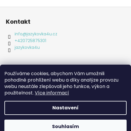
a
Z
j
á
Kontakt
í
p
t
a
info
@
jazykovka4u.cz
?
t
+420725875301
í
jazykovka4u
HLEDAT
Používáme cookies, abychom Vám umožnili
Informace pro vás
pohodlné prohlížení webu a díky analýze provozu
webu neustále zlepšovali jeho funkce, výkon a
Obchodní podmínky
D
použitelnost.
Více informací
Podmínky ochrany osobních údajů
o
p
Nastavení
o
Vytvořil Shoptet
r
Copyright 2026
jazykovka4u.cz
. Všechna práva
u
Souhlasím
vyhrazena.