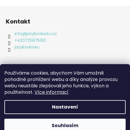
a
Z
j
á
Kontakt
í
p
t
a
info
@
jazykovka4u.cz
?
t
+420725875301
í
jazykovka4u
HLEDAT
Používáme cookies, abychom Vám umožnili
Informace pro vás
pohodlné prohlížení webu a díky analýze provozu
webu neustále zlepšovali jeho funkce, výkon a
Obchodní podmínky
D
použitelnost.
Více informací
Podmínky ochrany osobních údajů
o
p
Nastavení
o
Vytvořil Shoptet
r
Copyright 2026
jazykovka4u.cz
. Všechna práva
u
Souhlasím
vyhrazena.