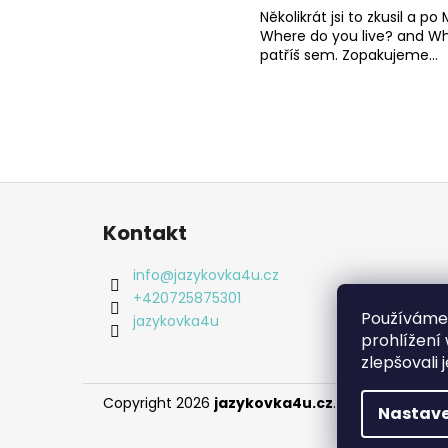
Několikrát jsi to zkusil a po
Where do you live? and Wha
patříš sem. Zopakujeme...
Z
á
Kontakt
p
a
info
@
jazykovka4u.cz
t
+420725875301
Používáme
í
jazykovka4u
prohlížení
zlepšovali 
Copyright 2026
jazykovka4u.cz
. Všechna práva
Nastave