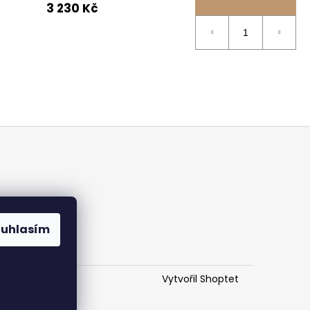
3 230 Kč
h údajů
ouhlasím
Vytvořil Shoptet