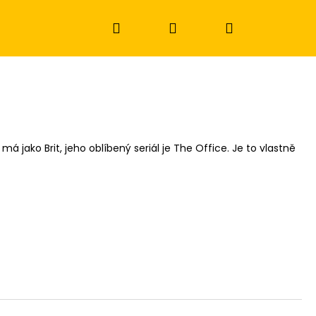
Hledat
Přihlášení
Nákupní
košík
 jako Brit, jeho oblíbený seriál je The Office. Je to vlastně
Následující