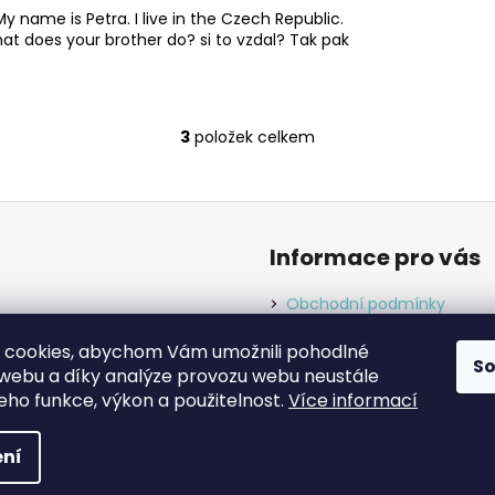
 My name is Petra. I live in the Czech Republic.
t does your brother do? si to vzdal? Tak pak
3
položek celkem
O
v
l
á
d
Informace pro vás
a
c
Obchodní podmínky
í
Podmínky ochrany osobníc
p
 cookies, abychom Vám umožnili pohodlné
r
S
 webu a díky analýze provozu webu neustále
v
jeho funkce, výkon a použitelnost.
Více informací
k
y
 vyhrazena.
ní
v
ý