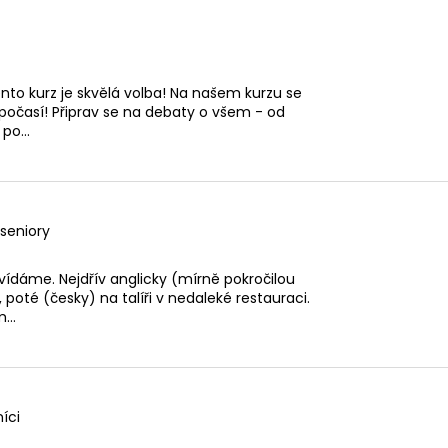
ANGLIČTINA: KONVERZACE PRO
ANGLIČTINA: ST
STŘEDOŠKOLÁKY
3 230 Kč
2 440 Kč
tento kurz je skvělá volba! Na našem kurzu se
počasí! Připrav se na debaty o všem - od
po...
 seniory
vídáme. Nejdřív anglicky (mírně pokročilou
, poté (česky) na talíři v nedaleké restauraci.
...
íci