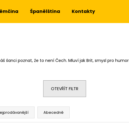
ěmčina
Španělština
Kontakty
Co potřebujete najít?
HLEDAT
anci poznat, že to není Čech. Mluví jak Brit, smysl pro humor má
Doporučujeme
OTEVŘÍT FILTR
ejprodávanější
Abecedně