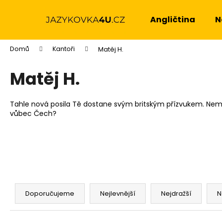
K
Přejít
na
o
Angličtina
N
obsah
Zpět
Zpět
š
do
do
í
Domů
Kantoři
Matěj H.
k
obchodu
obchodu
Matěj H.
Tahle nová posila Tě dostane svým britským přízvukem. Nemáš š
vůbec Čech?
Ř
a
Doporučujeme
Nejlevnější
Nejdražší
N
z
e