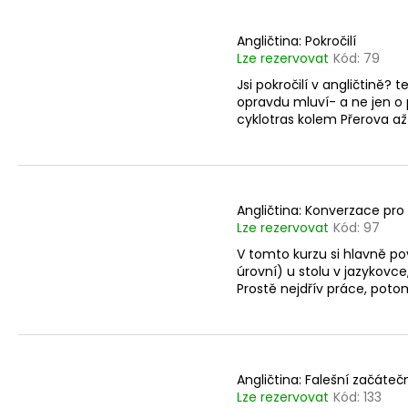
V
ANGLIČTINA: ŠKOLÁCI 5., 6. TŘÍDA
n
ý
2 440 Kč
í
Angličtina: Pokročilí
p
Lze rezervovat
Kód:
79
p
i
Jsi pokročilí v angličtině? 
r
s
opravdu mluví- a ne jen o 
o
p
cyklotras kolem Přerova až 
d
r
u
o
k
d
t
Angličtina: Konverzace pro
u
Lze rezervovat
Kód:
97
ů
k
V tomto kurzu si hlavně po
t
úrovní) u stolu v jazykovce
ů
Prostě nejdřív práce, potom
Angličtina: Falešní začátečn
Lze rezervovat
Kód:
133