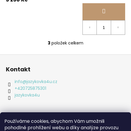
3
položek celkem
O
v
Z
l
á
á
Kontakt
d
p
a
a
info
@
jazykovka4u.cz
c
t
+420725875301
í
í
jazykovka4u
p
r
v
k
Používáme cookies, abychom Vám umožnili
Informace pro vás
y
pohodlné prohlížení webu a díky analýze provozu
v